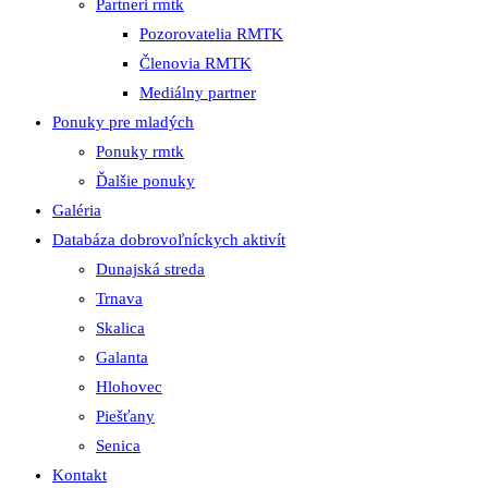
Partneri rmtk
Pozorovatelia RMTK
Členovia RMTK
Mediálny partner
Ponuky pre mladých
Ponuky rmtk
Ďalšie ponuky
Galéria
Databáza dobrovoľníckych aktivít
Dunajská streda
Trnava
Skalica
Galanta
Hlohovec
Piešťany
Senica
Kontakt