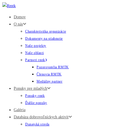
Skip
to
Domov
content
O nás
Charakteristika organizácie
Dokumenty na stiahnutie
Naše projekty
Naše oblasti
Partneri rmtk
Pozorovatelia RMTK
Členovia RMTK
Mediálny partner
Ponuky pre mladých
Ponuky rmtk
Ďalšie ponuky
Galéria
Databáza dobrovoľníckych aktivít
Dunajská streda