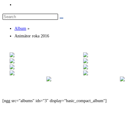
Toggle
website
search
Album
»
Animátor roka 2016
[ngg src=“albums“ ids=“3″ display=“basic_compact_album“]