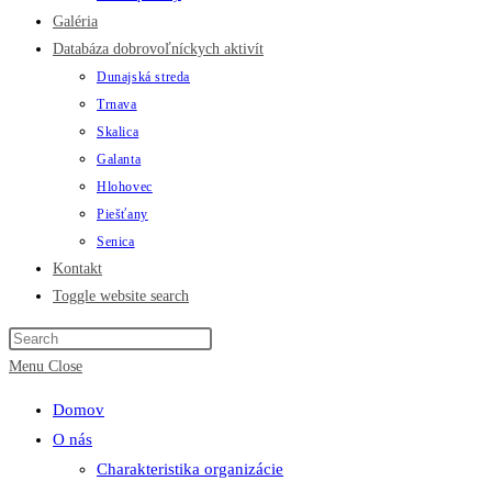
Galéria
Databáza dobrovoľníckych aktivít
Dunajská streda
Trnava
Skalica
Galanta
Hlohovec
Piešťany
Senica
Kontakt
Toggle website search
Menu
Close
Domov
O nás
Charakteristika organizácie