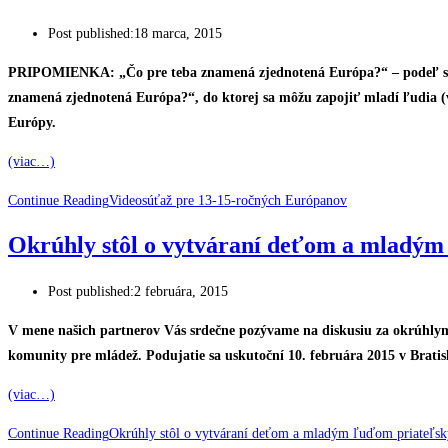
Post published:
18 marca, 2015
PRIPOMIENKA: „Čo pre teba znamená zjednotená Európa?“ – podeľ sa v
znamená zjednotená Európa?“, do ktorej sa môžu zapojiť mladí ľudia (v
Európy.
(viac…)
Continue Reading
Videosúťaž pre 13-15-ročných Európanov
Okrúhly stôl o vytváraní deťom a mladý
Post published:
2 februára, 2015
V mene našich partnerov Vás srdečne pozývame na diskusiu za okrúhlym 
komunity pre mládež. Podujatie sa uskutoční 10. februára 2015 v Bratis
(viac…)
Continue Reading
Okrúhly stôl o vytváraní deťom a mladým ľuďom priateľs