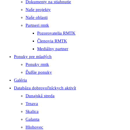
Dokumenty na stiahnutie
Naše projekty
Naše oblasti
Partneri rmtk
Pozorovatelia RMTK
Členovia RMTK
Mediálny partner
Ponuky pre mladých
Ponuky rmtk
Ďalšie ponuky
Galéria
Databáza dobrovoľníckych aktivít
Dunajská streda
Trnava
Skalica
Galanta
Hlohovec