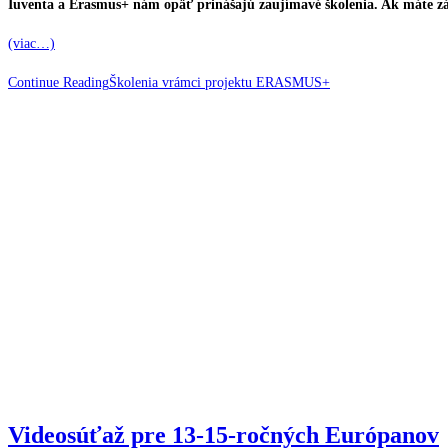
Iuventa a Erasmus+ nám opäť prinášajú zaujímavé školenia. Ak máte z
(viac…)
Continue Reading
Školenia vrámci projektu ERASMUS+
Videosúťaž pre 13-15-ročných Európanov