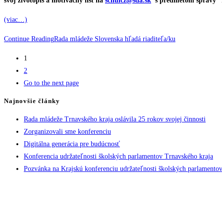
svoj životopis a motivačný list na
schulcz@sda.sk
s predmetom správy “ri
(viac…)
Continue Reading
Rada mládeže Slovenska hľadá riaditeľa/ku
1
2
Go to the next page
Najnovšie články
Rada mládeže Trnavského kraja oslávila 25 rokov svojej činnosti
Zorganizovali sme konferenciu
Digitálna generácia pre budúcnosť
Konferencia udržateľnosti školských parlamentov Trnavského kraja
Pozvánka na Krajskú konferenciu udržateľnosti školských parlamento