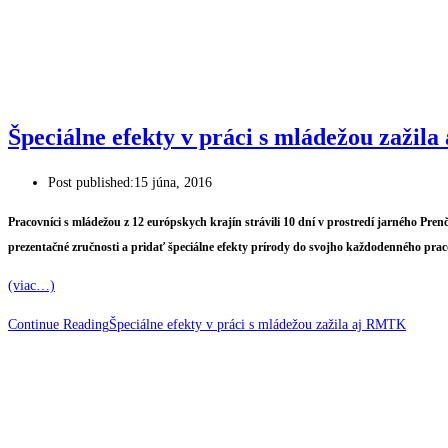
Špeciálne efekty v práci s mládežou zaži
Post published:
15 júna, 2016
Pracovníci s mládežou z 12 európskych krajín strávili 10 dní v prostredí jarného Pren
prezentačné zručnosti a pridať špeciálne efekty prírody do svojho každodenného pra
(viac…)
Continue Reading
Špeciálne efekty v práci s mládežou zažila aj RMTK