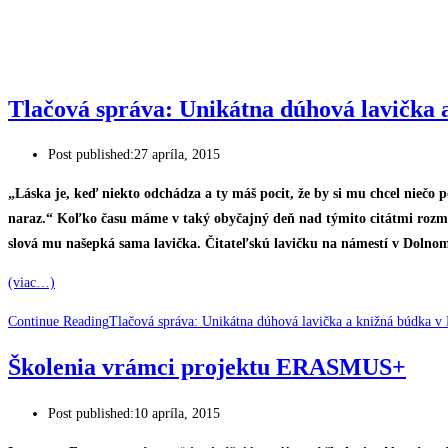
Tlačová správa: Unikátna dúhová lavička 
Post published:
27 apríla, 2015
„Láska je, keď niekto odchádza a ty máš pocit, že by si mu chcel niečo 
naraz.“ Koľko času máme v taký obyčajný deň nad týmito citátmi rozmý
slová mu našepká sama lavička. Čitateľskú lavičku na námestí v Dolnom 
(viac…)
Continue Reading
Tlačová správa: Unikátna dúhová lavička a knižná búdka 
Školenia vrámci projektu ERASMUS+
Post published:
10 apríla, 2015