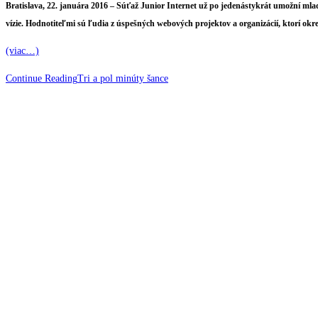
Bratislava, 22. januára 2016 –
Súťaž Junior Internet už po jedenástykrát umožní mladý
vízie. Hodnotiteľmi sú ľudia z úspešných webových projektov a organizácií, ktorí okr
(viac…)
Continue Reading
Tri a pol minúty šance