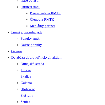
Naše oblasti
Partneri rmtk
Pozorovatelia RMTK
Členovia RMTK
Mediálny partner
Ponuky pre mladých
Ponuky rmtk
Ďalšie ponuky
Galéria
Databáza dobrovoľníckych aktivít
Dunajská streda
Trnava
Skalica
Galanta
Hlohovec
Piešťany
Senica