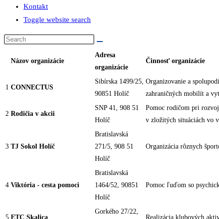
Kontakt
Toggle website search
Adresa
Názov organizácie
Činnosť organizácie
organizácie
Sibírska 1499/25,
Organizovanie a spolupodi
1
CONNECTUS
90851 Holíč
zahraničných mobilít a vyt
SNP 41, 908 51
Pomoc rodičom pri rozvoji
2
Rodičia v akcii
Holíč
v zložitých situáciách vo 
Bratislavská
3
TJ Sokol Holíč
271/5, 908 51
Organizácia rôznych šport
Holíč
Bratislavská
4
Viktória - cesta pomoci
1464/52, 90851
Pomoc ľuďom so psychick
Holíč
Gorkého 27/22,
5
ETC Skalica
Realizácia klubových akti