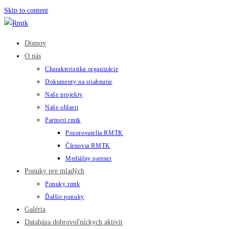
Skip to content
Domov
O nás
Charakteristika organizácie
Dokumenty na stiahnutie
Naše projekty
Naše oblasti
Partneri rmtk
Pozorovatelia RMTK
Členovia RMTK
Mediálny partner
Ponuky pre mladých
Ponuky rmtk
Ďalšie ponuky
Galéria
Databáza dobrovoľníckych aktivít