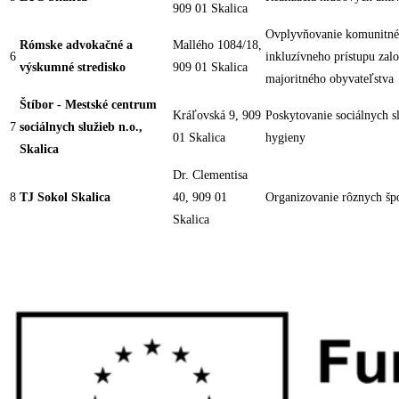
909 01 Skalica
Ovplyvňovanie komunitnéh
Rómske advokačné a
Mallého 1084/18,
6
inkluzívneho prístupu zal
výskumné stredisko
909 01 Skalica
majoritného obyvateľstva
Štíbor - Mestské centrum
Kráľovská 9, 909
Poskytovanie sociálnych sl
7
sociálnych služieb n.o.,
01 Skalica
hygieny
Skalica
Dr. Clementisa
8
TJ Sokol Skalica
40, 909 01
Organizovanie rôznych špo
Skalica