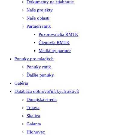
Dokumenty na stiahnutie
Naše projekty
Naše oblasti
Partneri rmtk
Pozorovatelia RMTK
Členovia RMTK
Mediálny partner
Ponuky pre mladých
Ponuky rmtk
Ďalšie ponuky
Galéria
Databáza dobrovoľníckych aktivít
Dunajská streda
Trnava
Skalica
Galanta
Hlohovec