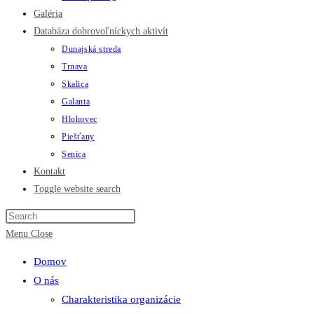
Galéria
Databáza dobrovoľníckych aktivít
Dunajská streda
Trnava
Skalica
Galanta
Hlohovec
Piešťany
Senica
Kontakt
Toggle website search
Menu
Close
Domov
O nás
Charakteristika organizácie