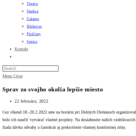
Trnava
Skalica
Galanta
Hlohovec
Piešťany
Senica
Kontakt
Toggle
website
search
Menu
Close
Sprav zo svojho okolia lepšie miesto
Post
22 februára, 2022
published:
Cez víkend 18.-20.2.2022 sme na horárni pri Dolných Orešanoch organizovali
bolo ich naučiť vytvárať vlastné projekty. Na dosiahnutie našich vzdelávací
žiada dávku odvahy a častokrát aj prekročenie vlastnej komfortnej zóny.