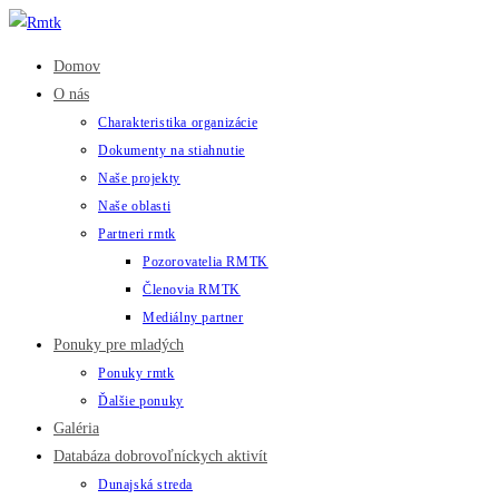
Skip
to
Domov
content
O nás
Charakteristika organizácie
Dokumenty na stiahnutie
Naše projekty
Naše oblasti
Partneri rmtk
Pozorovatelia RMTK
Členovia RMTK
Mediálny partner
Ponuky pre mladých
Ponuky rmtk
Ďalšie ponuky
Galéria
Databáza dobrovoľníckych aktivít
Dunajská streda