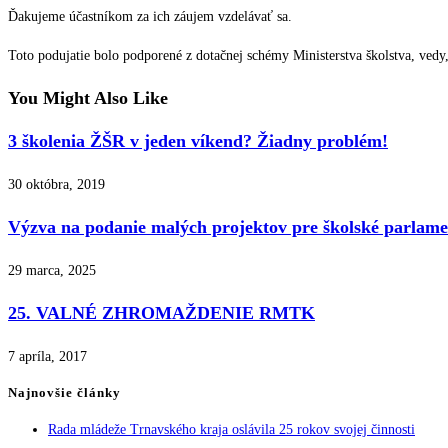
Ďakujeme účastníkom za ich záujem vzdelávať sa.
Toto podujatie bolo podporené z dotačnej schémy Ministerstva školstva, ved
You Might Also Like
3 školenia ŽŠR v jeden víkend? Žiadny problém!
30 októbra, 2019
Výzva na podanie malých projektov pre školské parlamen
29 marca, 2025
25. VALNÉ ZHROMAŽDENIE RMTK
7 apríla, 2017
Najnovšie články
Rada mládeže Trnavského kraja oslávila 25 rokov svojej činnosti